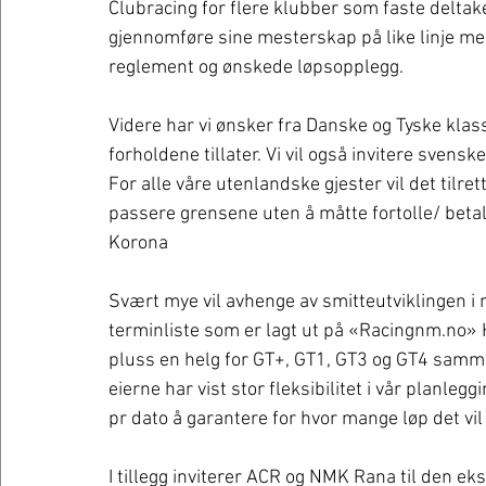
Clubracing for flere klubber som faste deltake
gjennomføre sine mesterskap på like linje m
reglement og ønskede løpsopplegg.
Videre har vi ønsker fra Danske og Tyske kla
forholdene tillater. Vi vil også invitere svensk
For alle våre utenlandske gjester vil det tilre
passere grensene uten å måtte fortolle/ betal
Korona
Svært mye vil avhenge av smitteutviklingen i 
terminliste som er lagt ut på «Racingnm.no» He
pluss en helg for GT+, GT1, GT3 og GT4 sam
eierne har vist stor fleksibilitet i vår planleg
pr dato å garantere for hvor mange løp det vil 
I tillegg inviterer ACR og NMK Rana til den ekso