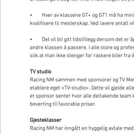
•	Hver av klassene GT+ og GT1 må ha minimum 10 startende i løpet av sesongen for å 
kvalifisere til mesterskap. Ved lavere antall v
•	Det vil bli gitt tidstillegg dersom det er åpenbart at fører i en klasse hindrer fører i den 
andre klassen å passere. I alle store og profe
slik at man ikke stenger for raskere biler fra
TV studio
Racing NM sammen med sponsorer og TV Media v
etablere eget «TV-studio». Dette vil gjelde alle
et sponsor senter hvor alle deltakende team k
beverting til favorable priser.
Gjesteklasser
Racing NM har inngått en hyggelig avtale me