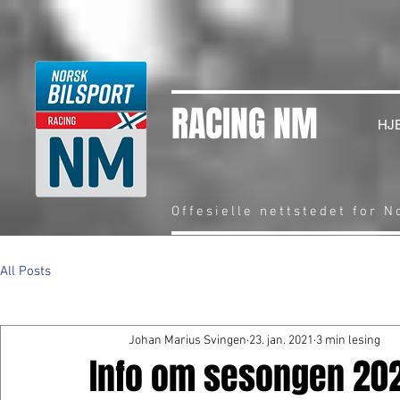
RACING NM
HJ
Offesielle nettstedet for 
All Posts
Johan Marius Svingen
23. jan. 2021
3 min lesing
Info om sesongen 20