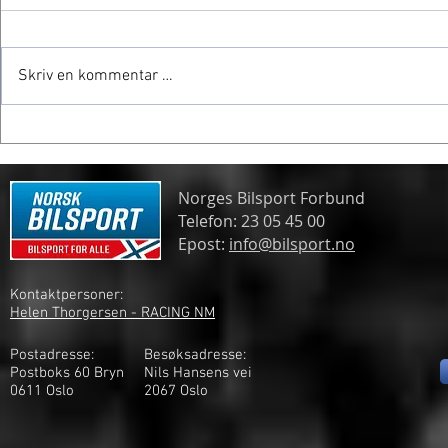
Skriv en kommentar …
Frogner gjør comeback
Tommy Rustad
Norges Bilsport Forbund
Telefon: 23 05 45 00
Epost:
info@bilsport.no
Kontaktpersoner:
Helen Thorgersen - RACING NM
Postadresse:
Besøksadresse:
Postboks 60 Bryn
Nils Hansens vei
0611 Oslo
2
067 Oslo