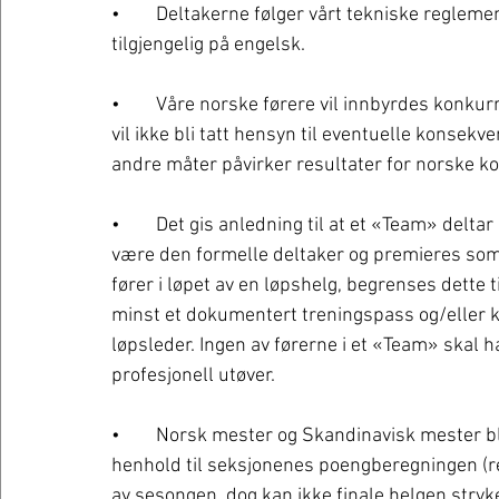
•	Deltakerne følger vårt tekniske reglement for henholdsvis GT+ og GT1. Disse vil bli 
tilgjengelig på engelsk.
•	Våre norske førere vil innbyrdes konkurrere om NM tittel i tillegg til det skandinaviske. Det 
vil ikke bli tatt hensyn til eventuelle konsekv
andre måter påvirker resultater for norske k
•	Det gis anledning til at et «Team» deltar med flere førere gjennom sesongen. Teamet vil 
være den formelle deltaker og premieres som 
fører i løpet av en løpshelg, begrenses dette t
minst et dokumentert treningspass og/eller kv
løpsleder. Ingen av førerne i et «Team» skal h
profesjonell utøver.
•	Norsk mester og Skandinavisk mester blir den som gjennom sesongen har flest poeng i 
henhold til seksjonenes poengberegningen (ref
av sesongen, dog kan ikke finale helgen stryk