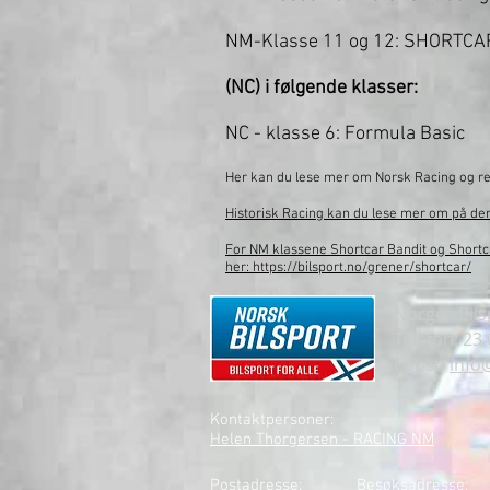
NM-Klasse 11 og 12: SHORTCAR
(NC) i følgende klasser:
NC - klasse 6: Formula Basic
Her kan du lese mer om Norsk Racing og r
Historisk Racing kan du lese mer om på de
For NM klassene Shortcar Bandit og Short
her:
https://bilsport.no/grener/shortcar/
Norges Bil
Telefon: 23
Epost:
info
Kontaktpersoner:
Helen Thorgersen - RACING NM
Postadresse:
Besøksadresse: