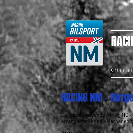
RACI
Offesie
RACING NM - Norg
Det kjøres følgende NM og NC k
arrangementer på Vålerbanen 