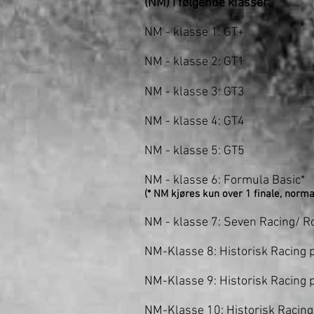
(NM) i følgende klasser:
NM - klasse 1: GT+
NM - klasse 2: GT1
NM - klasse 3: GT3
NM - klasse 4: GT4
NM - klasse 5: GT5
NM - klasse 6: Formula Basic*
(* NM kjøres kun over 1 finale, normal
NM - klasse 7: Seven Racing/ R
NM-Klasse 8: Historisk Racing p
NM-Klasse 9: Historisk Racing 
NM-Klasse 10: Historisk Racing 