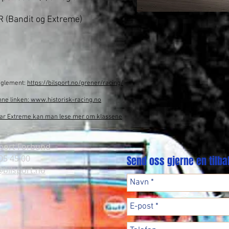
 (Bandit og Extreme)
eglement:
https://bilsport.no/grener/racing/
nne linken:
www.historisk-racing.no
car Extreme kan man lese mer om klassene
sport Forbund
 05 45 00
Send oss gjerne en tilb
@bilsport.no