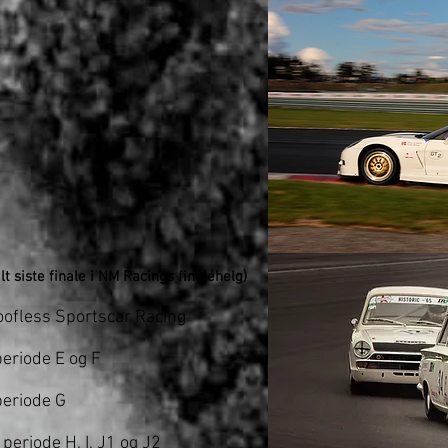
t siste finale i NM Racings finalehelg)
oofless Sportscar Racing
eriode E og F
periode G
periode H, I, J1 og J2