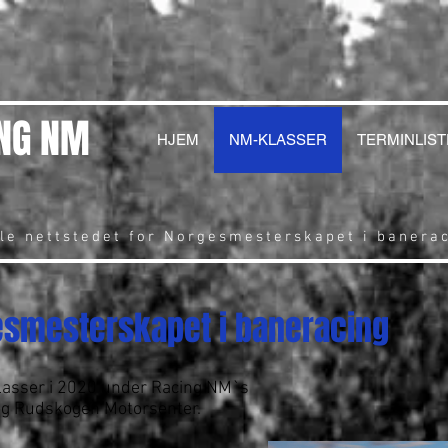
NG NM
HJEM
NM-KLASSER
TERMINLIST
lle nettstedet for Norgesmesterskapet i banera
esmesterskapet i baneracing
lasser i 2020 under Racing NM`s
og Rudskogen Motorsenter.