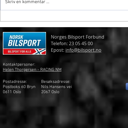
Skriv en kommentar …
Frogner gjør
Spennende formelmesterskap
Norges Bilsport Forbund
Telefon: 23 05 45 00
Epost:
info@bilsport.no
Kontaktpersoner:
Helen Thorgersen - RACING NM
Postadresse:
Besøksadresse:
Postboks 60 Bryn
Nils Hansens vei
0611 Oslo
2
067 Oslo