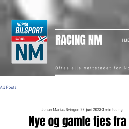
RACING NM
HJ
Offesielle nettstedet for 
All Posts
Johan Marius Svingen
28. juni 2023
3 min lesing
Nye og gamle fjes fra