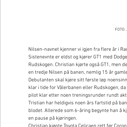
FOTO: 
Nilsen-navnet kjenner vi igjen fra flere år i 
Sistenevnte er eldst og kjører GT1 med Dodge 
Rudskogen. Christian kjørte også GT1, men de
en tredje Nilsen på banen, nemlig 15 år gamle 
Debutanten skal kjøre sitt første løp noensin
klar i tide for Vålerbanen eller Rudskogen, da
pilot klar etter noen treningsrunder rundt ak
Tristian har heldigvis noen års fartstid på ba
blodet. Allerede som 6-åring begynte han å kjøre
en pause på kjøringen.
Christian kjøpte Toyota Celicaen rett før Coron