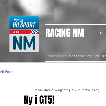
RACING NM
HJ
Offesielle nettstedet for 
All Posts
Johan Marius Svingen
9. juni 2020
2 min lesing
Ny i GT5!