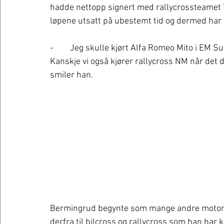
hadde nettopp signert med rallycrossteamet T
løpene utsatt på ubestemt tid og dermed har h
-	Jeg skulle kjørt Alfa Romeo Mito i EM Super 1600 denne sesongen, men nå er alt litt åpnet. 
Kanskje vi også kjører rallycross NM når det d
smiler han. 
Bermingrud begynte som mange andre motorsp
derfra til bilcross og rallycross som han har k