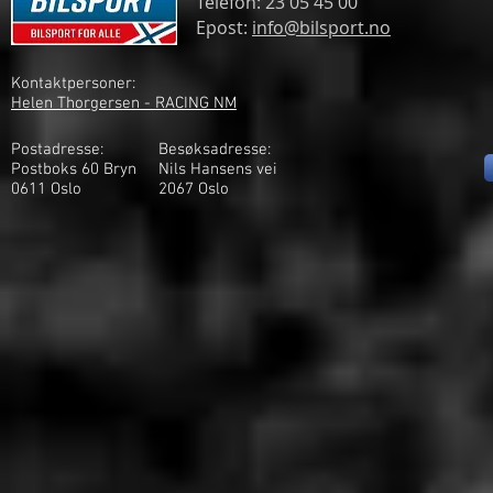
Telefon: 23 05 45 00
Epost:
info@bilsport.no
Kontaktpersoner:
Helen Thorgersen - RACING NM
Postadresse:
Besøksadresse:
Postboks 60 Bryn
Nils Hansens vei
0611 Oslo
2
067 Oslo