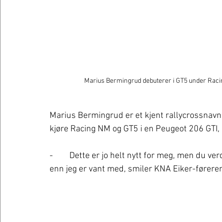
Marius Bermingrud debuterer i GT5 under Racin
Marius Bermingrud er et kjent rallycrossnavn 
kjøre Racing NM og GT5 i en Peugeot 206 GTI, o
-	Dette er jo helt nytt for meg, men du verden så moro. Det er jo så utrolig mye mer kjøring 
enn jeg er vant med, smiler KNA Eiker-føreren