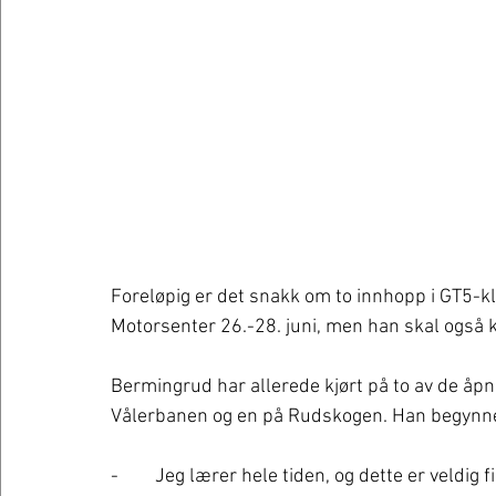
Foreløpig er det snakk om to innhopp i GT5-
Motorsenter 26.-28. juni, men han skal også k
Bermingrud har allerede kjørt på to av de åp
Vålerbanen og en på Rudskogen. Han begynner å
-	Jeg lærer hele tiden, og dette er veldig fin kjøretrening for meg. Jeg begynner å finne meg 