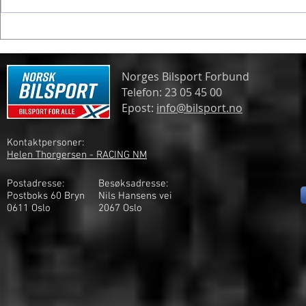
Frogner gjør
Spennende formelmesterskap
Norges Bilsport Forbund
Telefon: 23 05 45 00
Epost:
info@bilsport.no
Kontaktpersoner:
Helen Thorgersen - RACING NM
Postadresse:
Besøksadresse:
Postboks 60 Bryn
Nils Hansens vei
0611 Oslo
2
067 Oslo