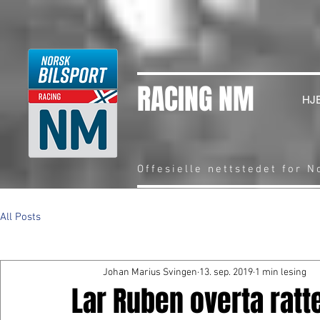
RACING NM
HJ
Offesielle nettstedet for 
All Posts
Johan Marius Svingen
13. sep. 2019
1 min lesing
Lar Ruben overta ratte