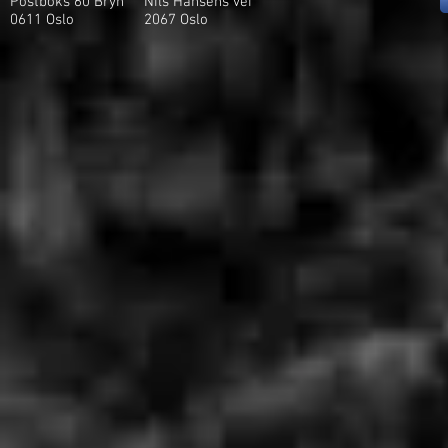
Postboks 60 Bryn
Nils Hansens vei
0611 Oslo
2
067 Oslo