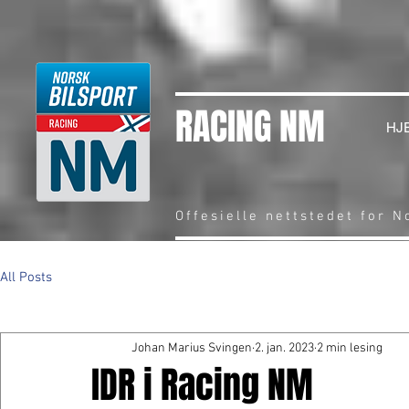
RACING NM
HJ
Offesielle nettstedet for 
All Posts
Johan Marius Svingen
2. jan. 2023
2 min lesing
IDR i Racing NM