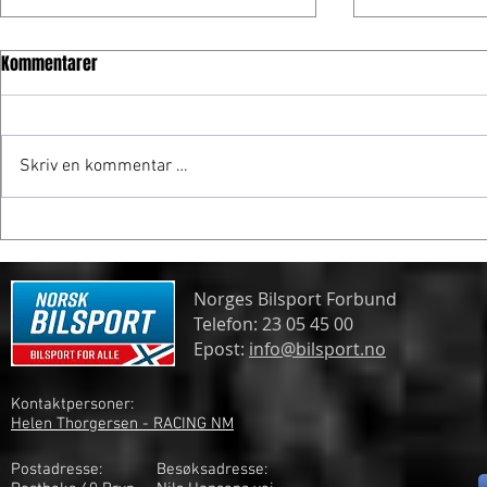
Kommentarer
Skriv en kommentar …
Frogner gjør
Spennende formelmesterskap
Norges Bilsport Forbund
Telefon: 23 05 45 00
Epost:
info@bilsport.no
Kontaktpersoner:
Helen Thorgersen - RACING NM
Postadresse:
Besøksadresse: