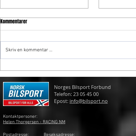
Kommentarer
Skriv en kommentar …
Frogner gjør
Spennende formelmesterskap
Norges Bilsport Forbund
Telefon: 23 05 45 00
Epost:
info@bilsport.no
Kontaktpersoner:
Helen Thorgersen - RACING NM
Postadresse:
Besøksadresse: