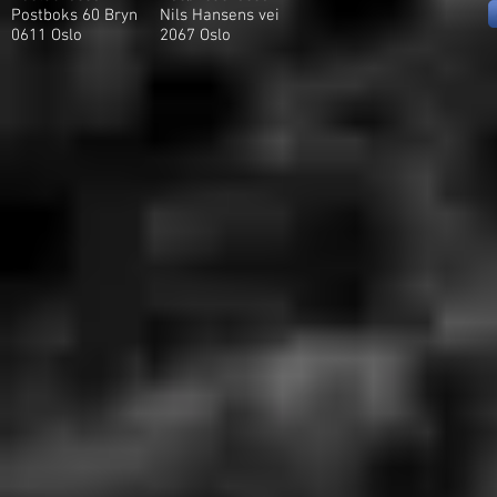
Postboks 60 Bryn
Nils Hansens vei
0611 Oslo
2
067 Oslo