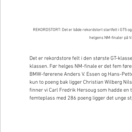
REKORDSTORT: Det er både rekordstort startfelt i GT5 og ja
helgens NM-finaler på V
Det er rekordstore felt i den største GT-klass
klassen. Før helges NM-finale er det fem før
BMW-førerene Anders V. Essen og Hans-Pett
kun to poeng bak ligger Christian Wilberg Nil
finner vi Carl Fredrik Hersoug som hadde en 
femteplass med 286 poeng ligger det unge st