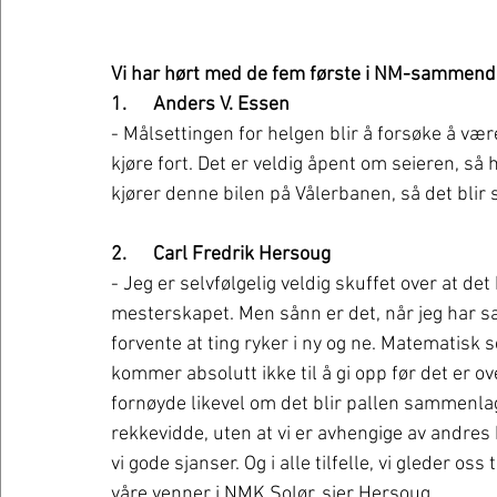
Vi har hørt med de fem første i NM-sammendra
1.      Anders V. Essen 
- Målsettingen for helgen blir å forsøke å vær
kjøre fort. Det er veldig åpent om seieren, så h
kjører denne bilen på Vålerbanen, så det blir
2.      Carl Fredrik Hersoug 
- Jeg er selvfølgelig veldig skuffet over at det
mesterskapet. Men sånn er det, når jeg har 
forvente at ting ryker i ny og ne. Matematisk ser
kommer absolutt ikke til å gi opp før det er over
fornøyde likevel om det blir pallen sammenlag
rekkevidde, uten at vi er avhengige av andres h
vi gode sjanser. Og i alle tilfelle, vi gleder
våre venner i NMK Solør, sier Hersoug. 