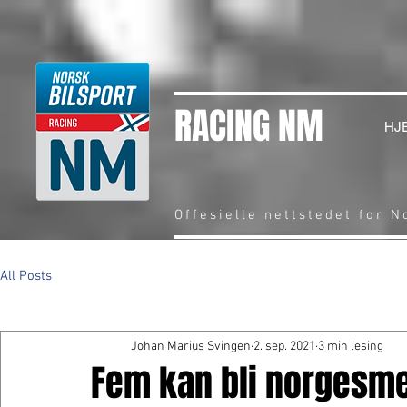
RACING NM
HJ
Offesielle nettstedet for 
All Posts
Johan Marius Svingen
2. sep. 2021
3 min lesing
Fem kan bli norgesme