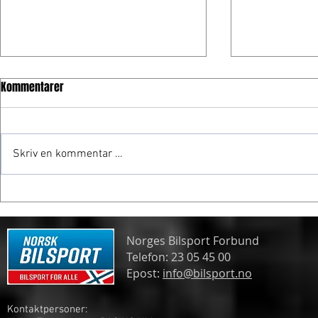
Kommentarer
Skriv en kommentar …
Frogner gjør
Spennende formelmesterskap
Norges Bilsport Forbund
Telefon: 23 05 45 00
Epost:
info@bilsport.no
Kontaktpersoner: