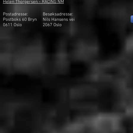
Helen Thorgersen - RACING NM
Postadresse:
Besøksadresse:
Postboks 60 Bryn
Nils Hansens vei
0611 Oslo
2
067 Oslo