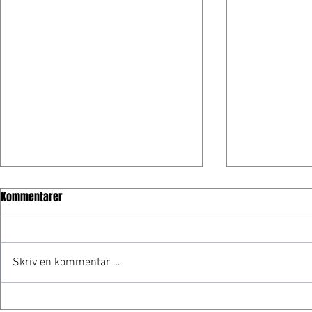
Kommentarer
Skriv en kommentar …
Frogner gjør comeback
Tommy Rustad