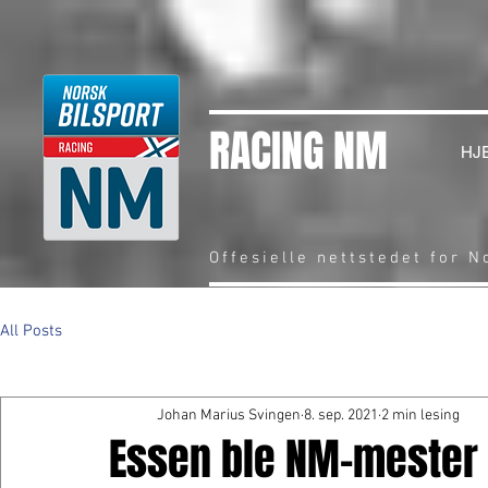
RACING NM
HJ
Offesielle nettstedet for 
All Posts
Johan Marius Svingen
8. sep. 2021
2 min lesing
Essen ble NM-mester