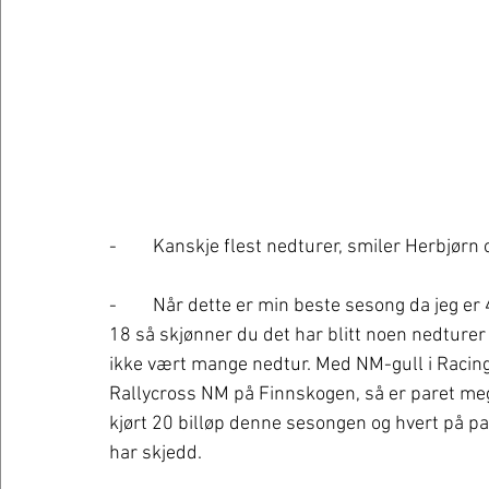
-	Kanskje flest nedturer, smiler Herbjørn o
-	Når dette er min beste sesong da jeg er 47 år, og har holdt på med motorsport siden jeg var 
18 så skjønner du det har blitt noen nedture
ikke vært mange nedtur. Med NM-gull i Racing
Rallycross NM på Finnskogen, så er paret me
kjørt 20 billøp denne sesongen og hvert på pa
har skjedd. 