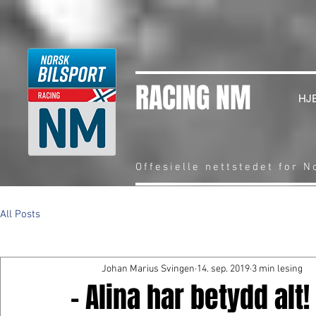
RACING NM
HJ
Offesielle nettstedet for 
All Posts
Johan Marius Svingen
14. sep. 2019
3 min lesing
- Alina har betydd alt!