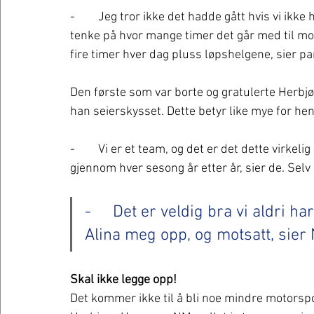
-	Jeg tror ikke det hadde gått hvis vi ikke hadde hatt samme lidenskap for dette. Jeg tørr ikke 
tenke på hvor mange timer det går med til moto
fire timer hver dag pluss løpshelgene, sier pa
Den første som var borte og gratulerte Herbj
han seierskysset. Dette betyr like mye for he
-	Vi er et team, og det er det dette virkelig handler om. Alle som står opp og hjelper oss 
gjennom hver sesong år etter år, sier de. Sel
-	Det er veldig bra vi aldri har vært lei samtidig. Er jeg lei, så drar 
Alina meg opp, og motsatt, sier
Skal ikke legge opp! 
Det kommer ikke til å bli noe mindre motorspo