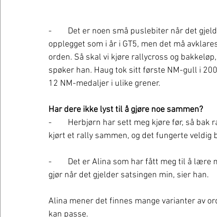
-	Det er noen små puslebiter når det gjelder Racing NM, men jeg har lyst til å gjøre samme 
opplegget som i år i GT5, men det må avklares 
orden. Så skal vi kjøre rallycross og bakkeløp
spøker han. Haug tok sitt første NM-gull i 200
12 NM-medaljer i ulike grener. 
Har dere ikke lyst til å gjøre noe sammen? 
-	Herbjørn har sett meg kjøre før, så bak rattet kommer jeg nok ikke til å sitte, men vi har 
kjørt et rally sammen, og det fungerte veldig b
-	Det er Alina som har fått meg til å lære noter, så hun har stålkontroll som i det meste hun 
gjør når det gjelder satsingen min, sier han. 
Alina mener det finnes mange varianter av or
kan passe.  