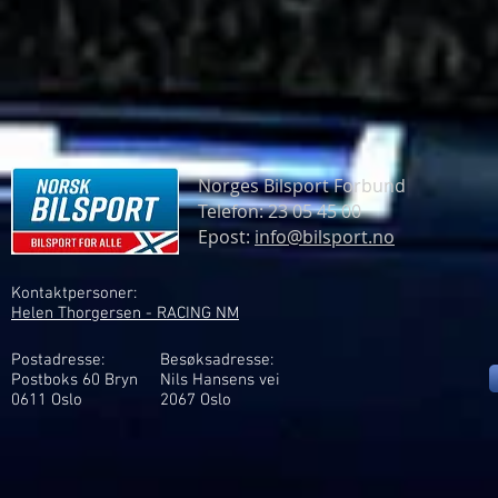
Norges Bilsport Forbund
Telefon: 23 05 45 00
Epost:
info@bilsport.no
Kontaktpersoner:
Helen Thorgersen - RACING NM
Postadresse:
Besøksadresse:
Postboks 60 Bryn
Nils Hansens vei
0611 Oslo
2
067 Oslo