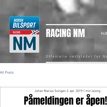
RACING NM
HJ
Offesielle nettstedet for 
All Posts
Johan Marius Svingen
2. apr. 2019
1 min lesing
Påmeldingen er åpen!