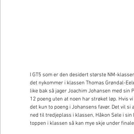
I GT5 som er den desidert største NM-klasse
det nykommer i klassen Thomas Grøndal-Eele
like bak så jager Joachim Johansen med sin P
12 poeng uten at noen har strøket løp. Hvis vi st
det kun to poeng i Johansens favør. Det vil si 
ned til tredjeplass i klassen, Håkon Sele i si
toppen i klassen så kan mye skje under final