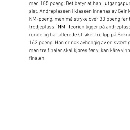
med 185 poeng. Det betyr at han i utgangspunk
sist. Andreplassen i klassen innehas av Geir
NM-poeng, men må stryke over 30 poeng før h
tredjeplass i NM i teorien ligger på andrepla
runde og har allerede strøket tre løp på Sok
162 poeng. Han er nok avhengig av en svært go
men tre finaler skal kjøres før vi kan kåre vin
finalen.