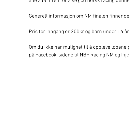
alle å ta turen for å se god norsk racing denn
Generell informasjon om NM finalen finner de
Pris for inngang er 200kr og barn under 16 å
Om du ikke har mulighet til å oppleve løpene 
på Facebook-sidene til NBF Racing NM og 
Inj