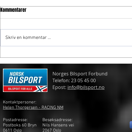
Kommentarer
Skriv en kommentar …
Frogner gjør comeback
Tommy Rustad
Norges Bilsport Forbund
Telefon: 23 05 45 00
Epost:
info@bilsport.no
Kontaktpersoner:
Helen Thorgersen - RACING NM
Postadresse:
Besøksadresse:
Postboks 60 Bryn
Nils Hansens vei
0611 Oslo
2
067 Oslo