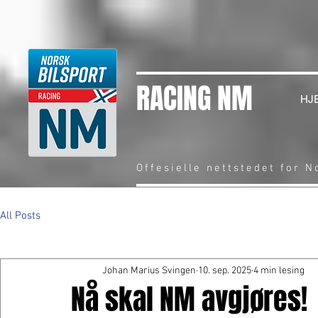
RACING NM
HJ
Offesielle nettstedet for 
All Posts
Johan Marius Svingen
10. sep. 2025
4 min lesing
Nå skal NM avgjøres!