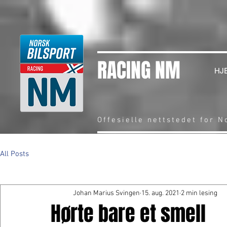
RACING NM
HJ
Offesielle nettstedet for 
All Posts
Johan Marius Svingen
15. aug. 2021
2 min lesing
Hørte bare et smell