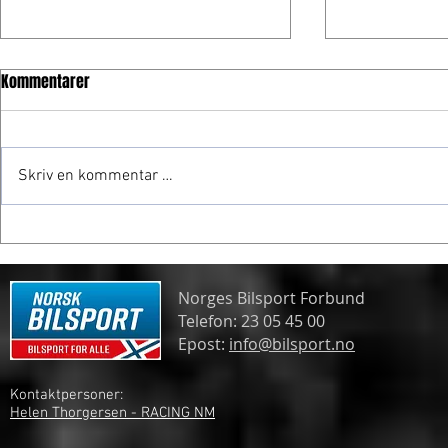
Kommentarer
Skriv en kommentar …
Frogner gjør comeback
Tommy Rustad
Norges Bilsport Forbund
Telefon: 23 05 45 00
Epost:
info@bilsport.no
Kontaktpersoner:
Helen Thorgersen - RACING NM