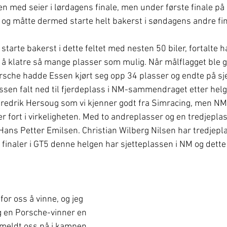
en med seier i lørdagens finale, men under første finale på
og måtte dermed starte helt bakerst i søndagens andre fin
 å starte bakerst i dette feltet med nesten 50 biler, fortalte h
å klatre så mange plasser som mulig. Når målflagget ble git
che hadde Essen kjørt seg opp 34 plasser og endte på sjet
Essen falt ned til fjerdeplass i NM-sammendraget etter helg
Fredrik Hersoug som vi kjenner godt fra Simracing, men NM
er fort i virkeligheten. Med to andreplasser og en tredjepl
Hans Petter Emilsen. Christian Wilberg Nilsen har tredjepl
finaler i GT5 denne helgen har sjetteplassen i NM og dette 
for oss å vinne, og jeg 
ng en Porsche-vinner en 
i meldt oss på i kampen 