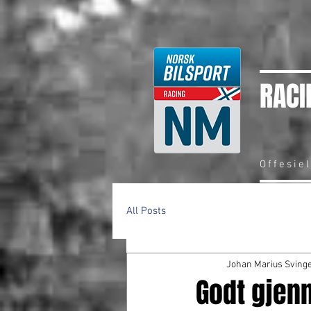
RACI
Offesie
All Posts
Johan Marius Sving
Godt gjen