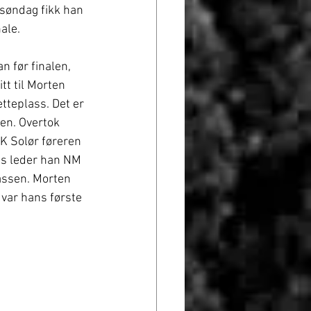
 søndag fikk han 
ale. 
an før finalen, 
t til Morten 
teplass. Det er 
en. Overtok 
K Solør føreren 
ass leder han NM 
assen. Morten 
var hans første 