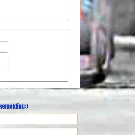
 Rustad gjør stand-in
akemelding:)