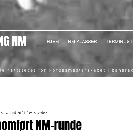
NG NM
HJEM
NM-KLASSER
TERMINLIST
lle nettstedet for Norgesmesterskapet i banera
en
16. juni 2021
2 min lesing
nomført NM-runde