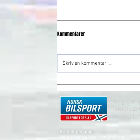
Kommentarer
Skriv en kommentar …
Spennende formelmesterskap
Norges Bil
Telefon: 23
Epost:
info
Kontaktpersoner:
Helen Thorgersen - RACING NM