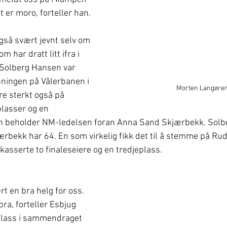
er moro, forteller han. 
også svært jevnt selv om 
m har dratt litt ifra i 
Solberg Hansen var 
ingen på Vålerbanen i 
Morten Langøre
øre sterkt også på 
lasser og en 
han beholder NM-ledelsen foran Anna Sand Skjærbekk. Solb
bekk har 64. En som virkelig fikk det til å stemme på Ru
kasserte to finaleseiere og en tredjeplass.
rt en bra helg for oss. 
bra, forteller Esbjug 
eplass i sammendraget 