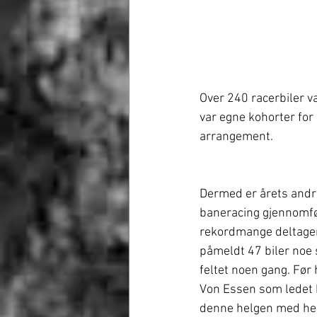
Over 240 racerbiler v
var egne kohorter for
arrangement.
Dermed er årets andr
baneracing gjennomfø
rekordmange deltagere
påmeldt 47 biler noe 
feltet noen gang. Før
Von Essen som ledet k
denne helgen med hel