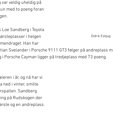
var veldig uheldig på 
un med to poeng foran 
en. 
s Loe Sandberg i Toyota 
Didrik Esbjug
ørsteplasser i helgen 
ammendraget. Han har 
tian Svelander i Porsche 9111 GT3 følger på andreplass m
 i Porsche Cayman ligger på tredjeplass med 73 poeng. 
ieren i år, og nå har vi 
la ned i vinter, smilte 
rspallen. Sandberg 
cing på Rudskogen der 
ørste og en andreplass. 