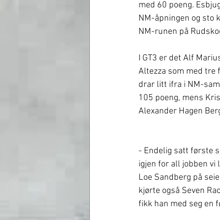
med 60 poeng. Esbjug 
NM-åpningen og sto k
NM-runen på Rudskog
I GT3 er det Alf Mariu
Altezza som med tre f
drar litt ifra i NM-s
105 poeng, mens Kris
Alexander Hagen Berg
- Endelig satt første se
igjen for all jobben vi 
Loe Sandberg på seie
kjørte også Seven Ra
fikk han med seg en f