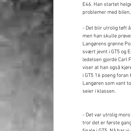
E46. Han startet helg
problemer med bilen, 
- Det blir utrolig tøft
men han skulle prøve 
Langørens grønne Pors
svært jevnt i GT5 og 
ledelsen gjorde Carl 
viser at han også kjør
i GT5 16 poeng foran 
Langøren som vant to 
seier i klassen. 
- Det var utrolig moro 
tror det er første ga
finale i GT5. Nå har v