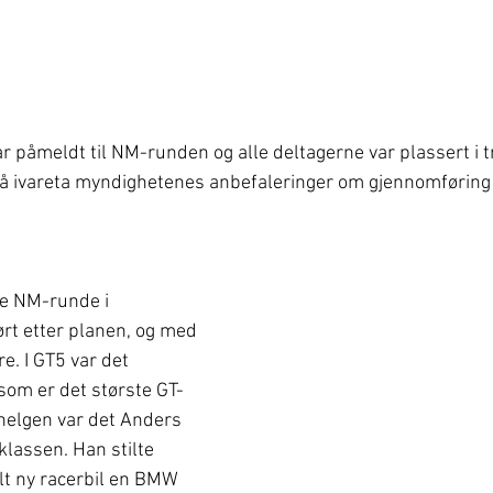
ar påmeldt til NM-runden og alle deltagerne var plassert i 
 å ivareta myndighetenes anbefaleringer om gjennomføring 
e NM-runde i 
rt etter planen, og med 
. I GT5 var det 
som er det største GT-
 helgen var det Anders 
lassen. Han stilte 
t ny racerbil en BMW 