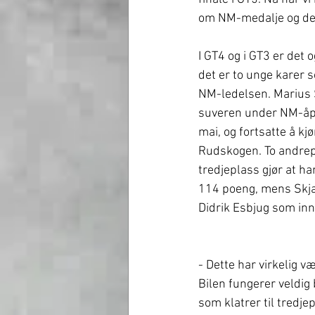
om NM-medalje og det 
I GT4 og i GT3 er det 
det er to unge karer so
NM-ledelsen. Marius 
suveren under NM-åpn
mai, og fortsatte å kj
Rudskogen. To andrep
tredjeplass gjør at 
114 poeng, mens Skjær
Didrik Esbjug som inn
- Dette har virkelig væ
Bilen fungerer veldig 
som klatrer til tredj