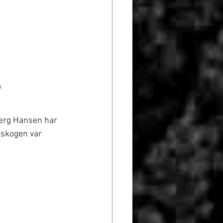
n
erg Hansen har 
dskogen var 