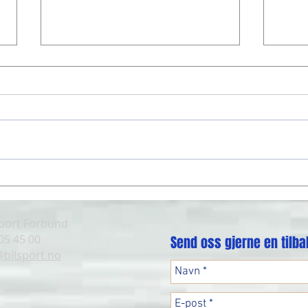
Frogner gjør comeback
Tommy
sport Forbund
 05 45 00
Send oss gjerne en tilb
@bilsport.no