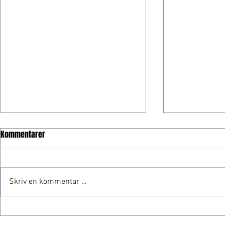
Kommentarer
Skriv en kommentar …
Fartsfest på
Tommy Rustad gjør stand-in