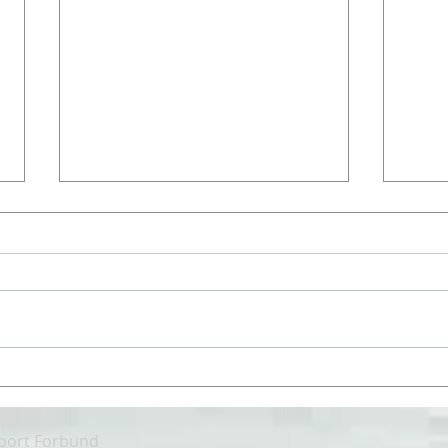
Farts
Tommy Rustad gjør stand-in
sport Forbund