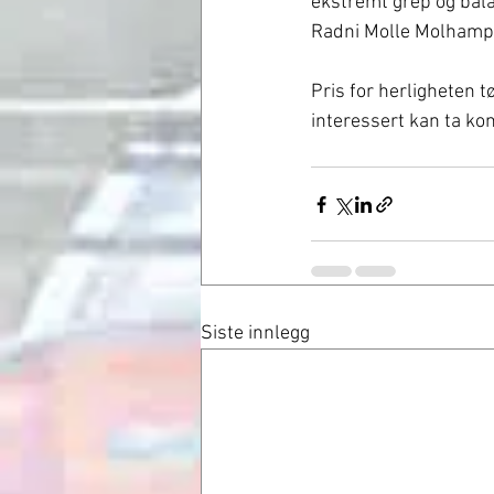
ekstremt grep og balan
Radni Molle Molhampo
Pris for herligheten t
interessert kan ta k
Siste innlegg