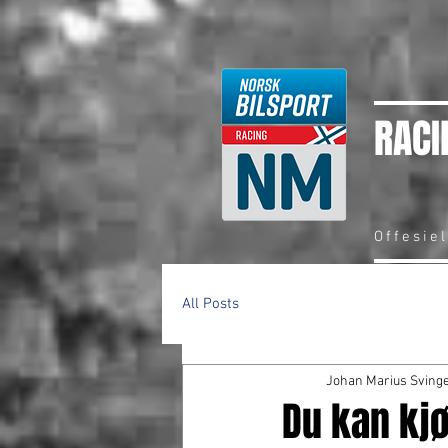
RACI
Offesie
All Posts
Johan Marius Sving
Du kan kjø