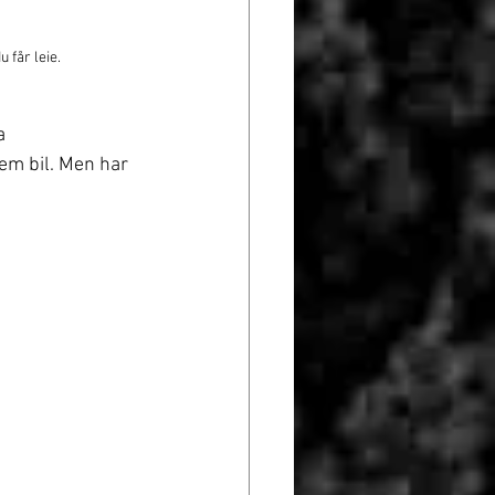
 får leie. 
a 
em bil. Men har 