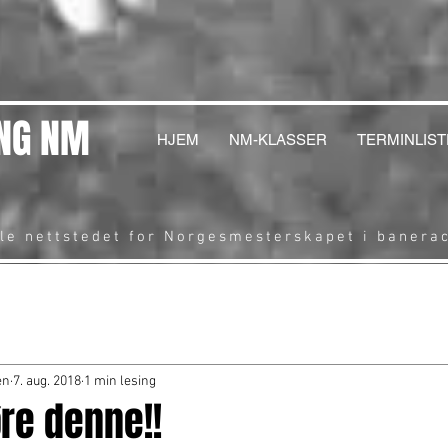
NG NM
HJEM
NM-KLASSER
TERMINLIST
lle nettstedet for Norgesmesterskapet i banera
en
7. aug. 2018
1 min lesing
re denne!!