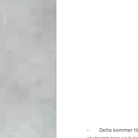
-	Dette kommer til å bli en fantastisk kjøreopplevelse for den som har anledning. Bilen har 