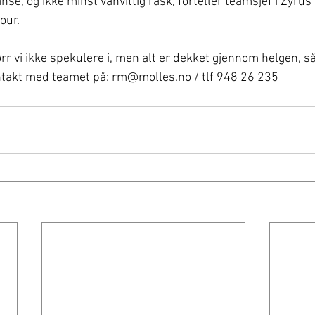
se, og ikke minst vanvittig rask, forteller teamsjef i Zyrus
ur. 
ørr vi ikke spekulere i, men alt er dekket gjennom helgen, s
ontakt med teamet på: rm@molles.no / tlf 948 26 235