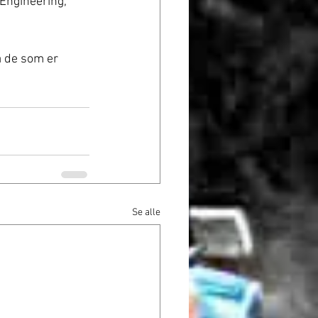
 Engineering, 
å de som er 
Se alle