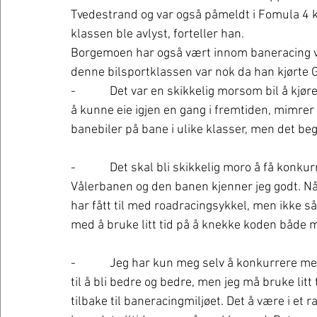
Tvedestrand og var også påmeldt i Fomula 4 
klassen ble avlyst, forteller han.  
Borgemoen har også vært innom baneracing ve
denne bilsportklassen var nok da han kjørte
-            Det var en skikkelig morsom bil å kj
å kunne eie igjen en gang i fremtiden, mimrer h
banebiler på bane i ulike klasser, men det beg
-            Det skal bli skikkelig moro å få konk
Vålerbanen og den banen kjenner jeg godt. Nå 
har fått til med roadracingsykkel, men ikke så
med å bruke litt tid på å knekke koden både m
-            Jeg har kun meg selv å konkurrere m
til å bli bedre og bedre, men jeg må bruke litt
tilbake til baneracingmiljøet. Det å være i e