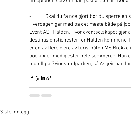
timeplanen selv om han passert 50 år.  Det er 
-            Skal du få noe gjort bør du spørre en
Hverdagen går med på det meste både på jobb o
Event AS i Halden. Hvor eventselskapet gjør 
destinasjonstjenester for Halden kommune. I ti
er en av flere eiere av turistbåten MS Brekk
bookinger med gjester hele sommeren. Han o
motell på Svinesundparken, så Asgeir han land
Siste innlegg