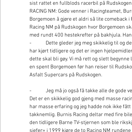
sist rattet en fullblods racerbil på Rudskogen. 
RACING NM: Gode venner i Racingteamet, Burnis
Borgemoen å gjøre et aldri så lite comeback i R
Racing NM på Rudskogen hvor Borgemoen skal 
med rundt 400 hestekrefter på bakhjula. Han k
-            Dette gleder jeg meg skikkelig til og 
har kjørt tidligere og det er ingen hjelpemidle
dette skal bli gøy. Vi må rett og slett begynne li
en spent Borgemoen før han reiser til Rudsko
Asfalt Supercars på Rudskogen. 
-            Jeg må jo også få takke alle de god
Det er en skikkelig god gjeng med masse raci
har masse erfaring og jeg hadde nok ikke fått 
takknemlig. Burnis Racing deltar med fire bile
den tidligere Barne TV-stjernen som ble riksk
sjefer» i 1999 kjøre de to Racing NM runden