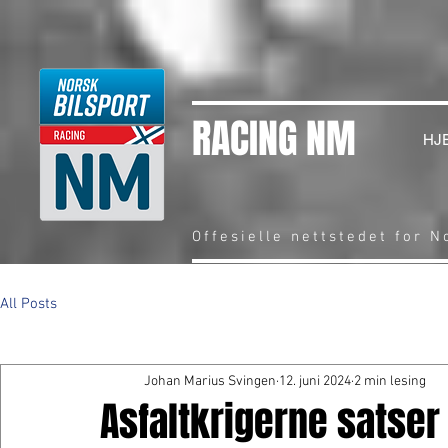
RACING NM
HJ
Offesielle nettstedet for 
All Posts
Johan Marius Svingen
12. juni 2024
2 min lesing
Asfaltkrigerne satse