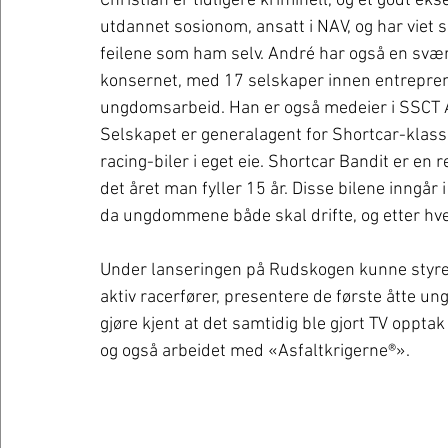
Christian er tidligere kriminell, og et godt ek
utdannet sosionom, ansatt i NAV, og har viet s
feilene som ham selv. André har også en svært 
konsernet, med 17 selskaper innen entrepren
ungdomsarbeid. Han er også medeier i SSCT AS,
Selskapet er generalagent for Shortcar-klasse
racing-biler i eget eie. Shortcar Bandit er en 
det året man fyller 15 år. Disse bilene inngår 
da ungdommene både skal drifte, og etter hver
Under lanseringen på Rudskogen kunne styrele
aktiv racerfører, presentere de første åtte u
gjøre kjent at det samtidig ble gjort TV oppta
og også arbeidet med «Asfaltkrigerne®».