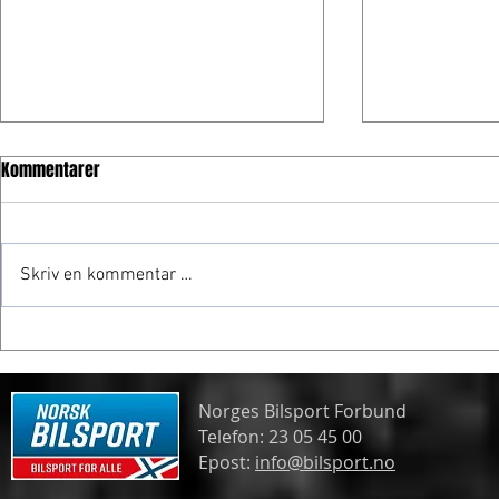
Kommentarer
Skriv en kommentar …
Frogner gjør
Spennende formelmesterskap
Norges Bilsport Forbund
Telefon: 23 05 45 00
Epost:
info@bilsport.no