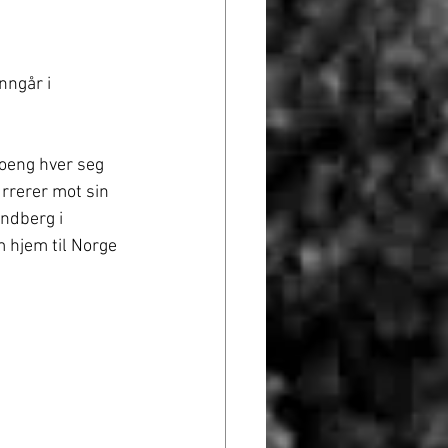
nngår i 
oeng hver seg 
rrerer mot sin 
ndberg i 
 hjem til Norge 