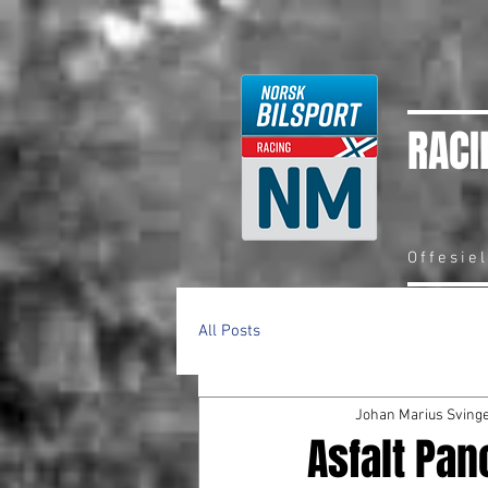
RACI
Offesie
All Posts
Johan Marius Sving
Asfalt Pa