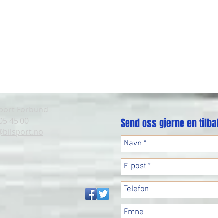
Racin
Fartsfest på Rudskogen!
sport Forbund
 05 45 00
Send oss gjerne en tilb
@bilsport.no