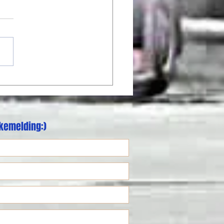
g NM ruller videre
akemelding:)