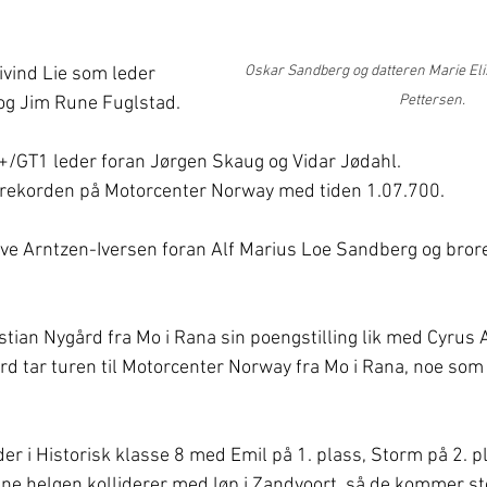
Oskar Sandberg og datteren Marie Elis
ivind Lie som leder 
Pettersen. 
g Jim Rune Fuglstad.
GT1 leder foran Jørgen Skaug og Vidar Jødahl.              
rekorden på Motorcenter Norway med tiden 1.07.700.
lve Arntzen-Iversen foran Alf Marius Loe Sandberg og bror
istian Nygård fra Mo i Rana sin poengstilling lik med Cyrus
ård tar turen til Motorcenter Norway fra Mo i Rana, noe som
er i Historisk klasse 8 med Emil på 1. plass, Storm på 2. p
ne helgen kolliderer med løp i Zandvoort, så de kommer ste