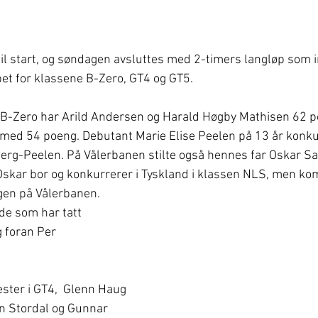
 til start, og søndagen avsluttes med 2-timers langløp som i
t for klassene B-Zero, GT4 og GT5.
 B-Zero har Arild Andersen og Harald Høgby Mathisen 62 p
 med 54 poeng. Debutant Marie Elise Peelen på 13 år konku
jerg-Peelen. På Vålerbanen stilte også hennes far Oskar Sa
kar bor og konkurrerer i Tyskland i klassen NLS, men kom
gen på Vålerbanen.
de som har tatt 
 foran Per 
ter i GT4,  Glenn Haug 
n Stordal og Gunnar 