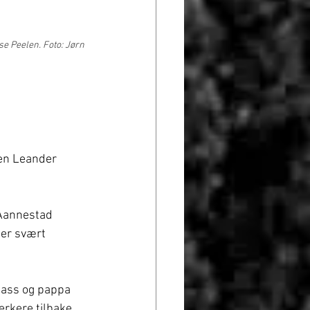
e Peelen. Foto: Jørn 
en Leander 
 Aannestad 
 er svært 
lass og pappa 
rkere tilbake 