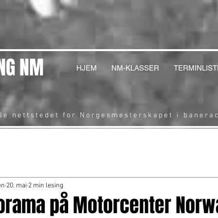
NG NM
HJEM
NM-KLASSER
TERMINLIST
lle nettstedet for Norgesmesterskapet i banera
en
20. mai
2 min lesing
norama på Motorcenter Norwa