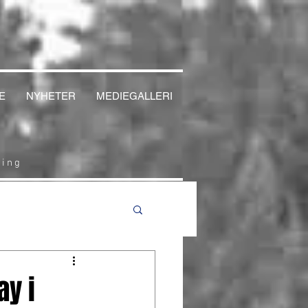
E
NYHETER
MEDIEGALLERI
cing
y i