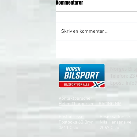
Kommentarer
Skriv en kommentar …
Tommy Rustad gjør stand-in
Norges Bil
Telefon: 23
Epost:
info
Kontaktpersoner:
Helen Thorgersen - RACING NM
Postadresse:
Besøksadresse:
Postboks 60 Bryn
Nils Hansens vei
0611 Oslo
2
067 Oslo