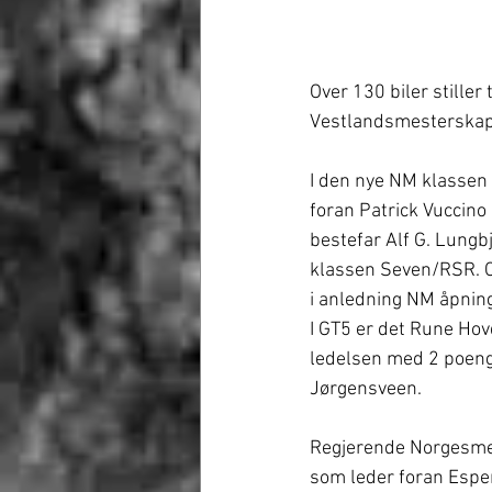
Over 130 biler stiller
Vestlandsmesterskape
I den nye NM klassen
foran Patrick Vuccino
bestefar Alf G. Lungb
klassen Seven/RSR. Os
i anledning NM åpnin
I GT5 er det Rune Hov
ledelsen med 2 poeng
Jørgensveen.
Regjerende Norgesmes
som leder foran Espe