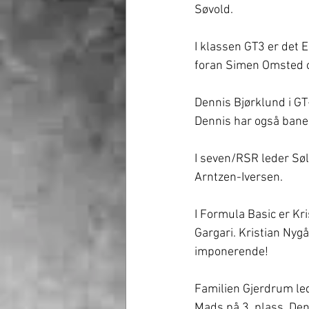
Søvold.
I klassen GT3 er det E
foran Simen Omsted o
Dennis Bjørklund i GT+/
Dennis har også bane
I seven/RSR leder Sø
Arntzen-Iversen.
I Formula Basic er Kr
Gargari. Kristian Nyg
imponerende!
Familien Gjerdrum led
Mads på 3. plass. Den